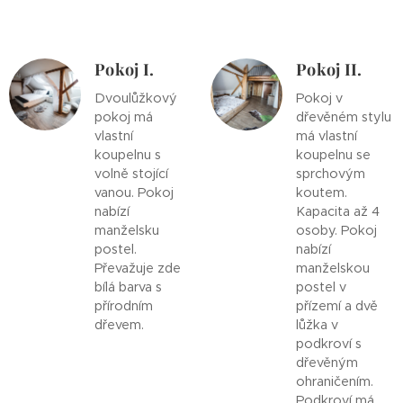
Pokoj I.
Pokoj II.
Dvoulůžkový
Pokoj v
pokoj má
dřevěném stylu
vlastní
má vlastní
koupelnu s
koupelnu se
volně stojící
sprchovým
vanou. Pokoj
koutem.
nabízí
Kapacita až 4
manželsku
osoby. Pokoj
postel.
nabízí
Převažuje zde
manželskou
bílá barva s
postel v
přírodním
přízemí a dvě
dřevem.
lůžka v
podkroví s
dřevěným
ohraničením.
Podkroví má