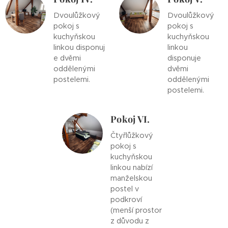
Dvoulůžkový
Dvoulůžkový
pokoj s
pokoj s
kuchyňskou
kuchyňskou
linkou disponuj
linkou
e dvěmi
disponuje
oddělenými
dvěmi
postelemi.
oddělenými
postelemi.
Pokoj VI.
Čtyřlůžkový
pokoj s
kuchyňskou
linkou nabízí
manželskou
postel v
podkroví
(menší prostor
z důvodu z