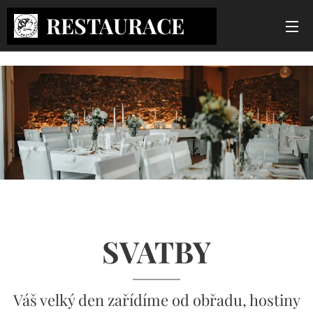
RESTAURACE
ČP
2
SVATBY
Váš velký den zařídíme od obřadu, hostiny