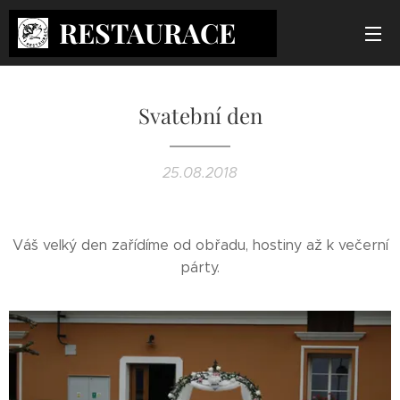
RESTAURACE
ČP
2
Svatební den
25.08.2018
Váš velký den zařídíme od obřadu, hostiny až k večerní
párty.